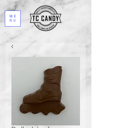
ME
NU