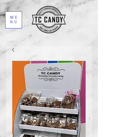
ME
NU