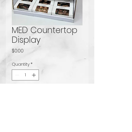
MED Countertop
Display
Price
$0.00
Quantity
*
Add to Cart
The med countertop
display can hold any of
our wholesae item's